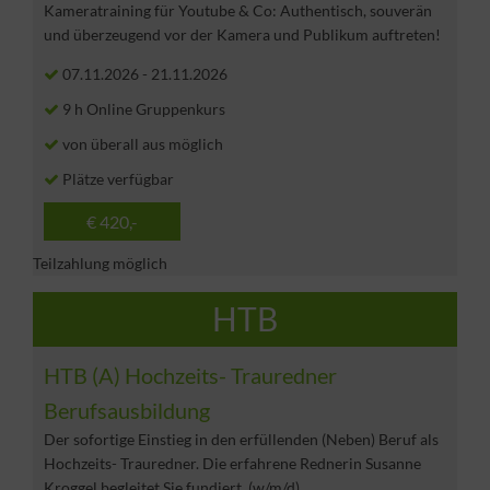
Kameratraining für Youtube & Co: Authentisch, souverän
und überzeugend vor der Kamera und Publikum auftreten!
07.11.2026
-
21.11.2026
9 h Online Gruppenkurs
von überall aus möglich
Plätze verfügbar
€ 420,-
Teilzahlung möglich
HTB
HTB (A) Hochzeits- Trauredner
Berufsausbildung
Der sofortige Einstieg in den erfüllenden (Neben) Beruf als
Hochzeits- Trauredner. Die erfahrene Rednerin Susanne
Kroggel begleitet Sie fundiert. (w/m/d)