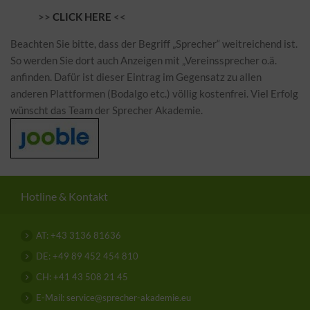
>>
CLICK HERE
<<
Beachten Sie bitte, dass der Begriff „Sprecher“ weitreichend ist.
So werden Sie dort auch Anzeigen mit „Vereinssprecher o.ä.
anfinden. Dafür ist dieser Eintrag im Gegensatz zu allen
anderen Plattformen (Bodalgo etc.) völlig kostenfrei. Viel Erfolg
wünscht das Team der Sprecher Akademie.
Hotline & Kontakt
AT: +43 3136 81636
DE: +49 89 452 454 810
CH: +41 43 508 21 45
E-Mail: service@sprecher-akademie.eu