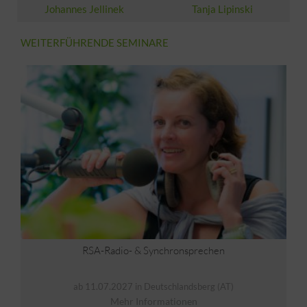
Johannes Jellinek
Tanja Lipinski
WEITERFÜHRENDE SEMINARE
Hamburger-Sprecherausbildung
RSA-Radio- & Synchronsprechen
ab 11.07.2027 in Deutschlandsberg (AT)
Mehr Informationen