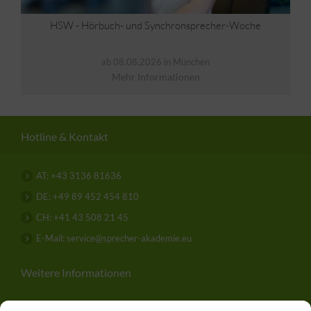
HSW - Hörbuch- und Synchronsprecher-Woche
ab 08.08.2026 in München
Mehr Informationen
Hotline & Kontakt
AT: +43 3136 81636
DE: +49 89 452 454 810
CH: +41 43 508 21 45
E-Mail: service@sprecher-akademie.eu
Weitere Informationen