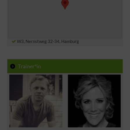
(* Zur Erfolgskontrolle mit einfachen techn. Mitteln –
Einblick in den Ansatz der Berufssprecher und
nicht als Bewerbungsunterlage gedacht)
Schauspieler für Hörbuch und Filme
Kursunterlagen:
Die natürliche Ökonomie der Interpretation
Atem/Stimme/Klang
Techniken des Hörbuch-Sprechens
W3, Nernstweg 32-34, Hamburg
Arbeit am Text
Hörbuch, Telefonschleifen einsprechen
Trainer*in
Unterschiede zur
6 Tages
HSW
: