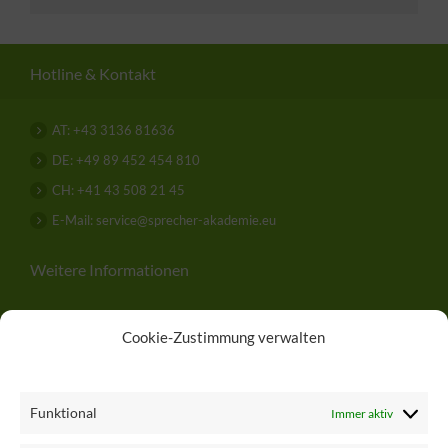
Hotline & Kontakt
AT: +43 3136 81636
DE: +49 89 452 454 810
CH: +41 43 508 21 45
E-Mail: service@sprecher-akademie.eu
Weitere Informationen
Über uns
Cookie-Zustimmung verwalten
Hilfe
.
Kontakt
Funktional
Immer aktiv
Impressum & Datenschutz