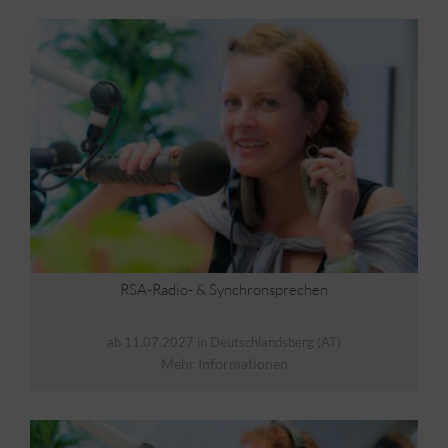
Wenn Sie nicht selbst schneiden lernen möchten,
reden Sie im Kurs einfach mit Ihrem Techniker, und
vereinbaren Inhalt und Preis für die Nachbearbeitung
selbst.
Ihre Demos: Ob Ihre Aufnahmen am letzten Tag
schon für eine Bewerbung geeignet sind,
entscheiden Sie und Ihr Trainer gemeinsam.
RSA-Radio- & Synchronsprechen
ab 11.07.2027 in Deutschlandsberg (AT)
Mehr Informationen