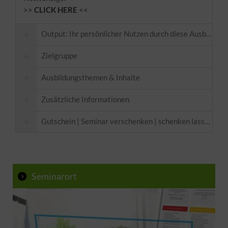
>>
CLICK HERE
<<
Output: Ihr persönlicher Nutzen durch diese Ausbildung
Zielgruppe
Ausbildungsthemen & Inhalte
Zusätzliche Informationen
Gutschein | Seminar verschenken | schenken lassen
Voraussetzungen:
Podcaster, Vlogger, Radio / TV und
Hier
Hörbuchsprecher in spe.
Seminarort
YouTuber, Menschen am Telefon, Personen im
Verkauf
Technische Voraussetzung:
Lehrer, Trainer, Vortragende
Für alle, die einfach wissen möchten, warum