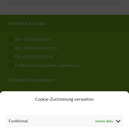
Hotline & Kontakt
AT: +43 3136 81636
DE: +49 89 452 454 810
CH: +41 43 508 21 45
E-Mail: service@sprecher-akademie.eu
Weitere Informationen
Über uns
Cookie-Zustimmung verwalten
Hilfe
.
Kontakt
Funktional
Immer aktiv
Impressum & Datenschutz