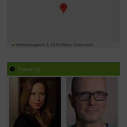
Grammy Winner Georg O. Luksch
https://de.wikipedia.org/wiki/Schauspielschule
Absolventen der Sprecher Akademie
Diplomverleihung
Lehrpersonen in Schulen und ähnlichen Instituten
Für schüchterne Menschen mit dem Wunsch zur
Potentialentwicklung
Personen im Management und Vortragende
Heinrichsgasse 3, 1010 Wien, Österreich
Trainer*in