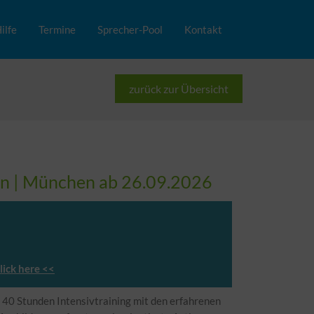
ilfe
Termine
Sprecher-Pool
Kontakt
zurück zur Übersicht
n |
München
ab 26.09.2026
lick here <<
40 Stunden Intensivtraining mit den erfahrenen