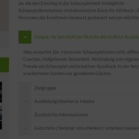
ab, die den Einstieg in die Schauspielwelt ermöglicht.
Schauspielkenntnisse sind elementare Basis für Hörbuch-,
Personen, die Emotionen bewusst gesteuert wissen möchten,
Output: Ihr persönlicher Nutzen durch diese Ausbil
Was erwartet Sie: intensiver Schauspielunterricht, diffe
Coaches, tiefgehende Textarbeit, Verbindung zum eigenen
Freude am Schauspiel und kreativer Ausdruck. In der letz
erarbeiteten Szenen vor geladenen Gästen.
Zielgruppe
Ausbildungsthemen & Inhalte
Zusätzliche Informationen
Schauspiel-Improvisationen
Gutschein | Seminar verschenken | schenken lassen
Allgemein:
Voice-Acting für Synchron und Film