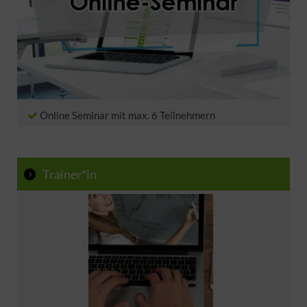
Menschen die Ihre Stimmlage verbessern
Kursunterlagen:
möchten
>> Siehe hier <<
Schöner, klarer, hör-verständlicher Sprechen ohne
Anstrengung
Online Seminar mit max. 6 Teilnehmern
Trainer*in