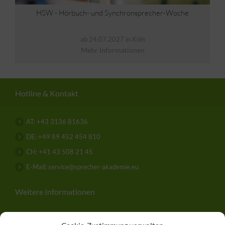
HSW - Hörbuch- und Synchronsprecher-Woche
ab 24.07.2027 in Köln
Mehr Informationen
Hotline & Kontakt
AT: +43 3136 81636
DE: +49 89 452 454 810
CH: +41 43 508 21 45
E-Mail: service@sprecher-akademie.eu
Weitere Informationen
Über uns