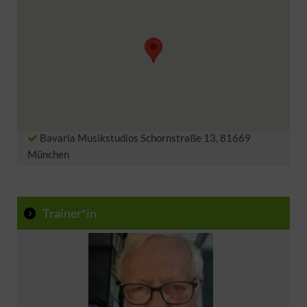
Lassen Sie sich nicht entmutigen.
Vorbereitung und Kursunterlagen:
Ein Master Class Seminar
BIK
M1
M2
M5
HBS
RSA
eben.
Reihenfolge ist nicht relevant.
Bavaria Musikstudios Schornstraße 13, 81669
München
Essen / Trinken:
Ein Kurscatering ist nicht inkludiert.
Trainer*in
Selbstversorgung.
Aber nur Mut: Nur wer wagt – gewinnt. Wir
unterstützen Sie dabei, mit all unseren Kräften.