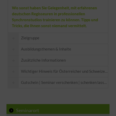
Wo sonst haben Sie Gelegenheit, mit erfahrenen
deutschen Regisseuren in professionellen
Synchronstudios trainieren zu können. Tipps und
Tricks, die Ihnen sonst niemand vermittelt.
Zielgruppe
Ausbildungsthemen & Inhalte
Zusätzliche Informationen
Wichtiger Hinweis für Österreicher und Schweizer Teil
Voraussetzungen:
M1
HBS
BIK
HSW
RSA
Gutschein | Seminar verschenken | schenken lassen
Hier
Abschluss:
Seminarort