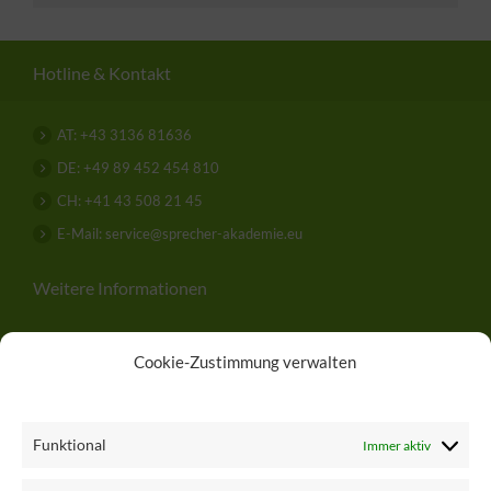
Hotline & Kontakt
AT: +43 3136 81636
DE: +49 89 452 454 810
CH: +41 43 508 21 45
E-Mail: service@sprecher-akademie.eu
Weitere Informationen
Über uns
Cookie-Zustimmung verwalten
Hilfe
.
Kontakt
Funktional
Immer aktiv
Impressum & Datenschutz