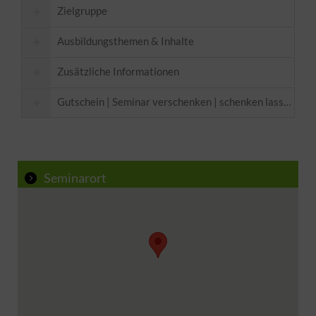
Zielgruppe
Ausbildungsthemen & Inhalte
Zusätzliche Informationen
Gutschein | Seminar verschenken | schenken lassen
Voraussetzungen:
BASE 1 (Sprechtechnik)
Hier
Seminarort
Bitte mitnehmen:
Die natürliche Ökonomie der Interpretation
Atem/Stimme/Klang
Acting – Overacting
Abschluss:
Techniken des Hörbuch-Sprechens
Technisches:
Arbeit am Text
roh
Hörbuchteil und Telefonschleife einsprechen*