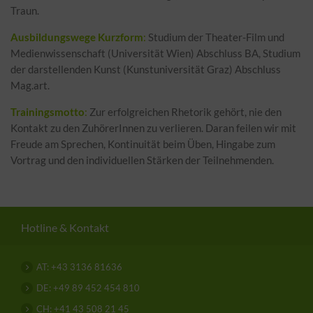
Traun.
Ausbildungswege Kurzform
:
Studium der Theater-Film und
Medienwissenschaft (Universität Wien) Abschluss BA, Studium
der darstellenden Kunst (Kunstuniversität Graz) Abschluss
Mag.art.
Trainingsmotto
:
Zur erfolgreichen Rhetorik gehört, nie den
Kontakt zu den ZuhörerInnen zu verlieren. Daran feilen wir mit
Freude am Sprechen, Kontinuität beim Üben, Hingabe zum
Vortrag und den individuellen Stärken der Teilnehmenden.
Hotline & Kontakt
AT: +43 3136 81636
DE: +49 89 452 454 810
CH: +41 43 508 21 45