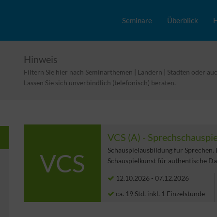
Seminare
Überblick
H
Hinweis
Filtern Sie hier nach Seminarthemen | Ländern | Städten oder a
Lassen Sie sich unverbindlich (telefonisch) beraten.
VCS (A) - Sprechschauspi
Schauspielausbildung für Sprechen. 
VCS
Schauspielkunst für authentische D
12.10.2026
-
07.12.2026
ca. 19 Std. inkl. 1 Einzelstunde
Teilzahlung möglich